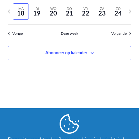
Selecteer
weer
Zoeken
vorige
volge
MA
DI
WO
DO
VR
ZA
ZO
datum
navi
18
19
20
21
22
23
24
week
week
en
weergev
Vorige
Deze week
Volgende
navigati
Abonneer op kalender