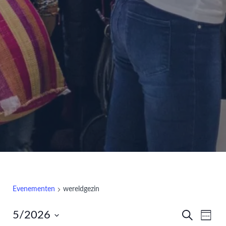
Evenementen
wereldgezin
5/2026
Zoeken
Eve
Evenem
Week