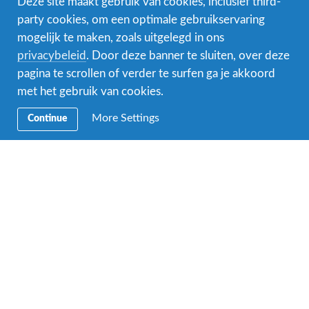
Deze site maakt gebruik van cookies, inclusief third-
party cookies, om een optimale gebruikservaring
mogelijk te maken, zoals uitgelegd in ons
Facebook
Instagram
Messenger
privacybeleid
. Door deze banner te sluiten, over deze
pagina te scrollen of verder te surfen ga je akkoord
Secundaire
Naar het buitenland
met het gebruik van cookies.
Navigatie
Word gastgezin
More Settings
Continue
Vrijwilliger bij AFS
Ons educatieve aanbod
Aanmelden bij AFS
Contact