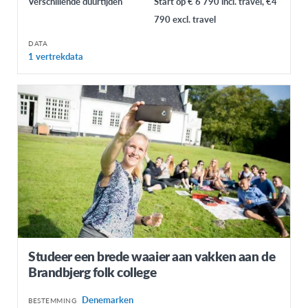
Verschillende duurtijden
Start op € 6 790 incl. travel, €4
790 excl. travel
DATA
1 vertrekdata
Studeer een brede waaier aan vakken aan de
Brandbjerg folk college
Denemarken
BESTEMMING