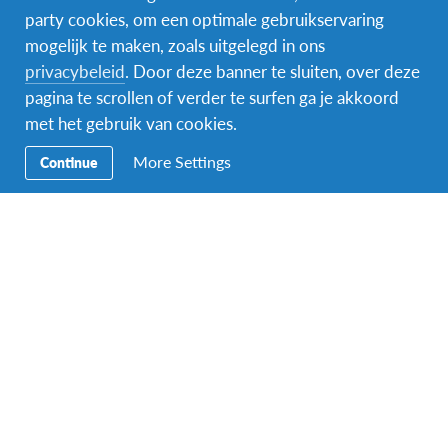
party cookies, om een optimale gebruikservaring
mogelijk te maken, zoals uitgelegd in ons
privacybeleid
. Door deze banner te sluiten, over deze
pagina te scrollen of verder te surfen ga je akkoord
met het gebruik van cookies.
European Solidarity Corps: betaalbaar
vrijwilligerswerk in Europa
More Settings
Continue
Malta
,
Litouwen
,
Griekenland
,
Ierland
,
Verenigd
BESTEMMINGEN
Koninkrijk
,
Servië
,
Letland
,
Noorwegen
,
Polen
,
Portugal
,
Finland
,
Frankrijk
,
Hongarije
,
Spanje
,
Zwitserland
,
Zweden
,
Turkije
,
Tsjechië
,
Slovakije
,
Denemarken
,
Italië
,
IJsland
,
Duitsland
,
Oostenrijk
DUUR
Verschillende duurtijden