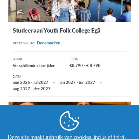
Studeer aan Youth Folk College Egå
Denemarken
BESTEMMING
DUUR
PRIJS
Verschillende duurtijden
€8.790 - € 8 790
DATA
aug 2026 - jul 2027
jan 2027 - jun 2027
aug 2027 - dec 2027
Deze site maakt gebruik van cookies, inclusief third-